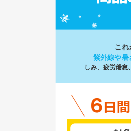
これ
紫外線や暑
しみ、疲労倦怠