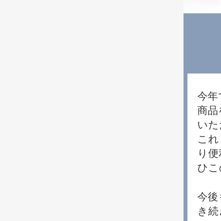
今年
商品
いた
これ
り便
ひこ
今後
き続