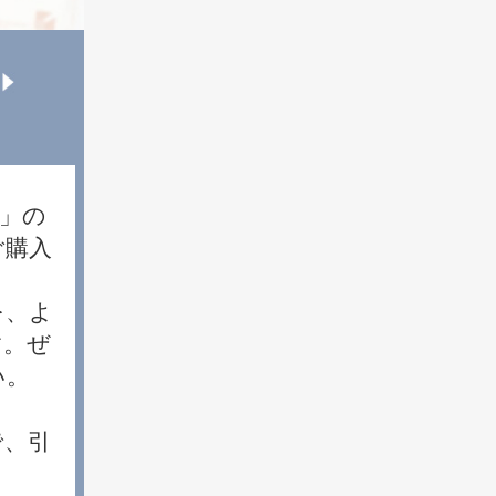
ー」の
ご購入
を、よ
す。ぜ
い。
で、引