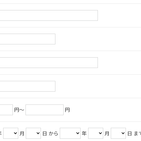
円～
円
年
月
日 から
年
月
日 ま