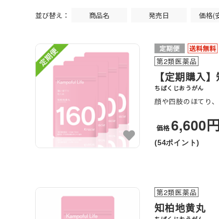
並び替え：
商品名
発売日
価格(
第2類医薬品
【定期購入】知
ちばくじおうがん
顔や四肢のほてり
6,600
価格
(54ポイント)
第2類医薬品
知柏地黄丸