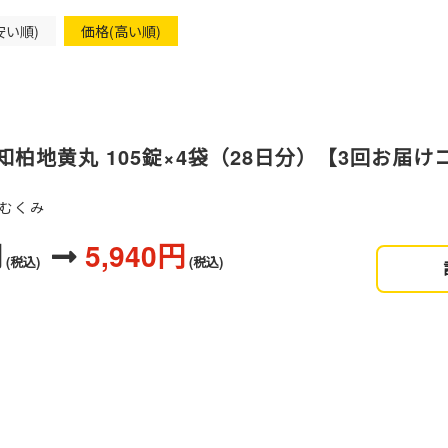
安い順)
価格(高い順)
柏地黄丸 105錠×4袋（28日分）【3回お届け
、むくみ
円
5,940円
(税込)
(税込)