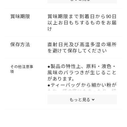
（抽出液※）
熱量：0kcal
たんぱく質：0g
賞味期限
賞味期限まで到着日から90日
脂質：0g
以上お日もちするものをお届
炭水化物：0g
け
食塩相当量：0.02g
カフェイン：0g
保存方法
直射日光及び高温多湿の場所
（推定値）
を避けて保存してください
※1袋（1.7g）にお湯を200mL
注ぎ3分置いた場合、抽出液
100g当たり。
●製品の特性上、原料・液色・
その他注意事
定量下限値未満を0gと表示し
項
風味のバラつきが生じること
ています。（カフェイン）
があります。
●ティーバッグから細かい粉が
もれ、袋の底にたまったり、紐
に付着することがあります。
もっと見る
●開封後は必ず密封して保存
し、早めにお召し上がりくだ
さい。