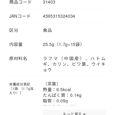
商品コード
31403
ョウを使用。
JANコード
4595315324034
区分
食品
内容量
25.5g（1.7g×15袋）
原材料名
ラフマ（中国産）、ハトム
ギ、カリン、ビワ葉、ウイキ
ョウ
（茶葉）
栄養成分表記
［1袋 （1.7g当
熱量：6.5kcal
たり）］
たんぱく質：0.14g
脂質：0.09g
炭水化物：1.27g
食塩相当量：0.02g
もっと見る