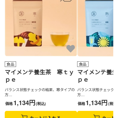
食品
食品
マイメンテ養生茶 寒ｔｙ
マイメンテ養生
ｐｅ
ｐｅ
バランス状態チェックの結果、寒タイプの
バランス状態チェックの
方…
方…
1,134円
1,134円
価格
(税込)
価格
(税込
カートに入れる
カート