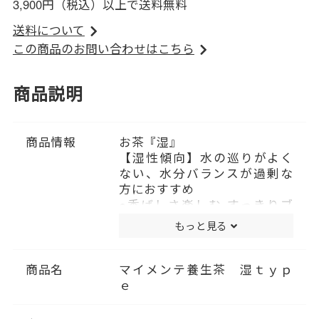
3,900円（税込）以上で送料無料
送料について
この商品のお問い合わせはこちら
商品説明
商品情報
お茶『湿』
【湿性傾向】水の巡りがよく
ない、水分バランスが過剰な
方におすすめ
●香ばしさ楽しむ すっきりブ
レンド。※ノンカフェイン
もっと見る
●くつろぎの香り、ティーバッ
グタイプのブレンド茶です。
●穏やかにあたためる温性と、
商品名
マイメンテ養生茶 湿ｔｙｐ
緩やかに冷やす涼性の和漢素
ｅ
材を組合せ、ラフマ・ハトム
ギ・カリン・ビワ葉・ウイキ