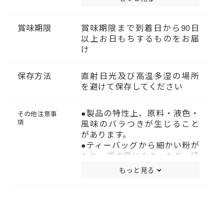
（抽出液※）
熱量：0kcal
たんぱく質：0g
賞味期限
賞味期限まで到着日から90日
脂質：0g
以上お日もちするものをお届
炭水化物：0g
け
食塩相当量：0.02g
カフェイン：0g
保存方法
直射日光及び高温多湿の場所
（推定値）
を避けて保存してください
※1袋（1.7g）にお湯を200mL
注ぎ3分置いた場合、抽出液
100g当たり。
●製品の特性上、原料・液色・
その他注意事
定量下限値未満を0gと表示し
項
風味のバラつきが生じること
ています。（カフェイン）
があります。
●ティーバッグから細かい粉が
もれ、袋の底にたまったり、紐
に付着することがあります。
もっと見る
●開封後は必ず密封して保存
し、早めにお召し上がりくだ
さい。