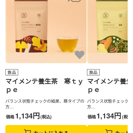
食品
食品
マイメンテ養生茶 寒ｔｙ
マイメンテ養生
ｐｅ
ｐｅ
バランス状態チェックの結果、寒タイプの
バランス状態チェックの
方…
方…
1,134円
1,134円
価格
(税込)
価格
(税込
カートに入れる
カート