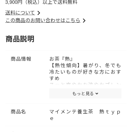
3,900円（税込）以上で送料無料
送料について
この商品のお問い合わせはこちら
商品説明
商品情報
お茶『熱』
【熱性傾向】暑がり、冬でも
冷たいものが好きな方におす
すめ
スッと爽やかな涼やかブレン
ド。※ノンカフェイン
もっと見る
爽やかに広がる香り、ティー
バッグタイプのブレンド茶で
す。
商品名
マイメンテ養生茶 熱ｔｙｐ
冷やす寒性、穏やかに冷やす
ｅ
涼性の和漢素材を組合せ、ラ
フマ・たんぽぽ根・菊花・ペ