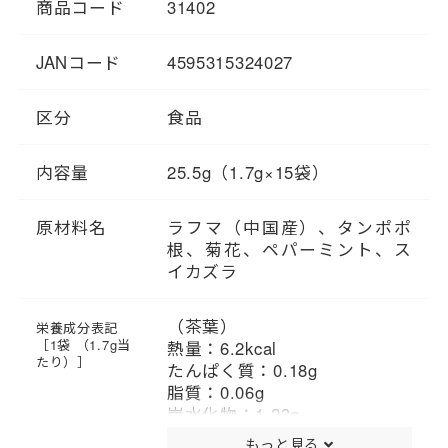
商品コード
31402
パーミント・スイカズラを使
用。
JANコード
4595315324027
区分
食品
内容量
25.5g（1.7g×15袋）
原材料名
ラフマ（中国産）、タンポポ
根、菊花、ペパーミント、ス
イカズラ
（茶葉）
栄養成分表記
［1袋 （1.7g当
熱量：6.2kcal
たり）］
たんぱく質：0.18g
脂質：0.06g
炭水化物：1.23g
食塩相当量：0.02g
もっと見る