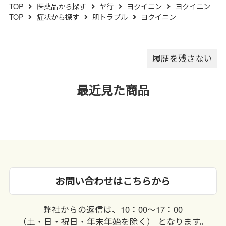
TOP
医薬品から探す
ヤ行
ヨクイニン
ヨクイニン
（５）水分が錠剤につきます
TOP
症状から探す
肌トラブル
ヨクイニン
と、変色または色むらを生じる
ことがありますので、誤って水
滴を落としたり、ぬれた手で触
れないでください。
履歴を残さない
最近見た商品
お問い合わせはこちらから
弊社からの返信は、10：00〜17：00
（土・日・祝日・年末年始を除く） となります。