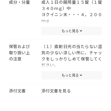
成分・分量
成人１日の服用量１５錠（１錠
３４０ｍｇ）中
ヨクイニン末・・・４，２００
ｍｇ
添加物として､二酸化ケイ素、ク
もっと見る
ロスＣＭＣ-Ｎａ、ステアリン酸
Ｍｇを含有する｡
（成分に関連する注意）
保管および
（１）直射日光の当たらない湿
本剤は天然物(ヨクイニン)を用
取り扱い上
気の少ない涼しい所に、チャッ
いていますので､錠剤の色が多少
の注意
クをしっかりしめて保管してく
異なることや、錠剤の表面に黒
ださい。
褐色の斑点が見られることがあ
（２）小児の手の届かない所に
もっと見る
ります｡また、ヨクイニン特有
保管してください。
のにおいを感じることがありま
（３）他の容器に入れ替えない
す。
でください。（誤用の原因にな
添付文書
添付文書を見る
ったり品質が変わります。）
（４）使用期限を過ぎた製品は
服用しないでください。