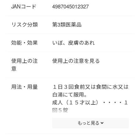
陳代謝を促すことから、不要な
JANコード
4987045012327
角質が堆積してしまったイボに
も効果的です。
リスク分類
第3類医薬品
効能・効果
いぼ、皮膚のあれ
使用上の注
使用上の注意を見る
意
用法・用量
１日３回食前又は食間に水又は
白湯にて服用。
成人（１５才以上）・・・・１
回５錠
１５歳未満は服用しないこと
もっと見る