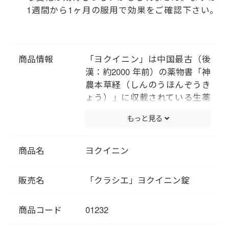
1週間から1ヶ月の服用で効果をご確認下さい。
商品情報
「ヨクイニン」は中国最古（後
漢：約2000 年前）の薬物書「神
農本草経（しんのうほんぞうき
ょう）」に収載されている生薬
です。「神農本草経」の中でも
もっと見る
「命を養う」とされる「上薬」
に分類されており、「ヨクイニ
ン」は古くから食用としても宮
商品名
ヨクイニン
廷料理の材料や産後の回復食、
美容にも使われてきました。 肌
販売名
「クラシエ」ヨクイニン錠
の新陳代謝の低下による荒れに
用いられる生薬で、肌のキメが
商品コード
01232
乱れて化粧ノリが悪くなった方
におすすめです。 また、肌の新