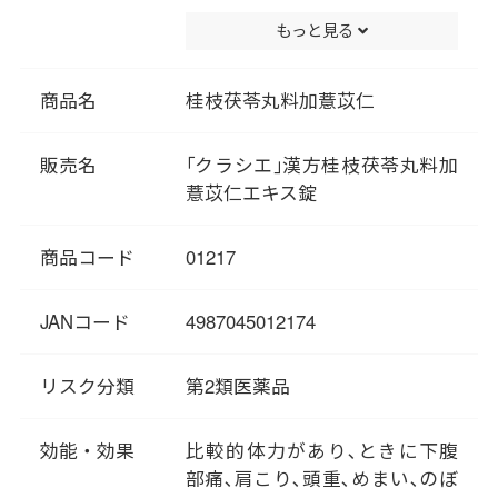
よる処方です。
もっと見る
漢方では、「血（けつ）」が全
身の組織や器官をめぐり栄養を
与えていると考えられていま
商品名
桂枝茯苓丸料加薏苡仁
す。「血」のめぐりが悪くなる
と、シミなどの色素沈着になり
販売名
｢クラシエ｣漢方桂枝茯苓丸料加
やすくなります。また、栄養が
薏苡仁エキス錠
いきわたらないと、ザラつきな
どの肌あれが現れやすくなりま
商品コード
01217
す。
「桂枝茯苓丸料加薏苡仁」は、
「血（けつ）」のめぐりを良く
JANコード
4987045012174
して、肌に栄養がいきわたるよ
うにします。
リスク分類
第2類医薬品
効能・効果
比較的体力があり､ときに下腹
部痛､肩こり､頭重､めまい､のぼ