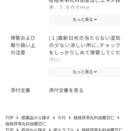
桂枝茯苓丸料加薏苡仁エキス粉
末…１,８００ｍｇ
〔ケイヒ･ブクリョウ･ボタンピ･
もっと見る
トウニン･シャクヤク各２.０ｇ､
ヨクイニン５.０ｇより抽出。〕
添加物として､二酸化ケイ素､ク
保管および
(１)直射日光の当たらない湿気
ロスＣＭＣ-Ｎａ､セルロース､ス
取り扱い上
の少ない涼しい所に､チャック
テアリン酸Ｍｇ､ヒプロメロー
の注意
をしっかりしめて保管してくだ
ス､酸化チタン､カルナウバロウ
さい｡
を含有する｡
(２)小児の手の届かない所に保
もっと見る
管してください｡
(３)他の容器に入れ替えないで
ください｡(誤用の原因になった
添付文書
添付文書を見る
り品質が変わります｡)
(４)使用期限を過ぎた製品は服
用しないでください｡
TOP
医薬品から探す
カ行
桂枝茯苓丸料加薏苡仁
(５)水分が錠剤につきますと､変
桂枝茯苓丸料加薏苡仁
色または色むらを生じることが
TOP
症状から探す
肌トラブル
桂枝茯苓丸料加薏苡仁