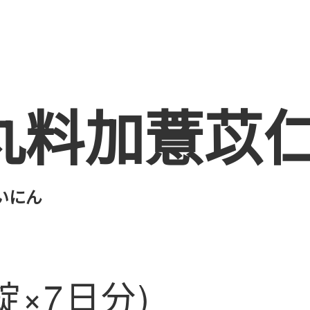
丸料加薏苡
いにん
錠×7日分)