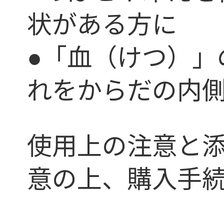
状がある方に
●「血（けつ）」
れをからだの内
使用上の注意と
意の上、購入手