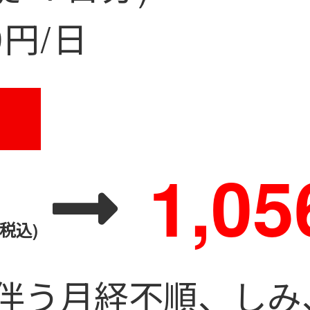
9円/日
1,0
(税込)
伴う月経不順、しみ