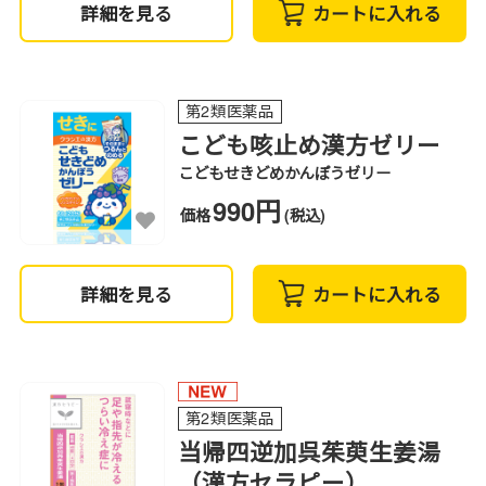
詳細を見る
カートに入れる
第2類医薬品
こども咳止め漢方ゼリー
こどもせきどめかんぽうゼリー
990円
価格
(税込)
詳細を見る
カートに入れる
第2類医薬品
当帰四逆加呉茱萸生姜湯
（漢方セラピー）