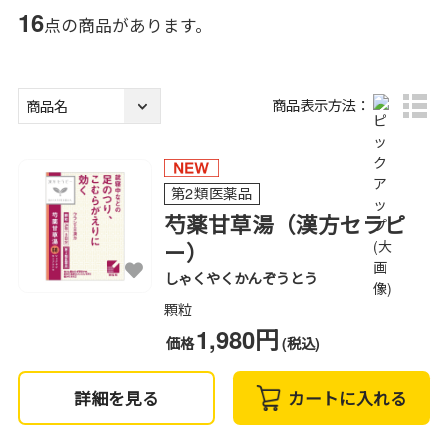
16
点の商品があります。
商品表示方法：
第2類医薬品
芍薬甘草湯（漢方セラピ
ー）
しゃくやくかんぞうとう
顆粒
1,980円
価格
(税込)
詳細を見る
カートに入れる