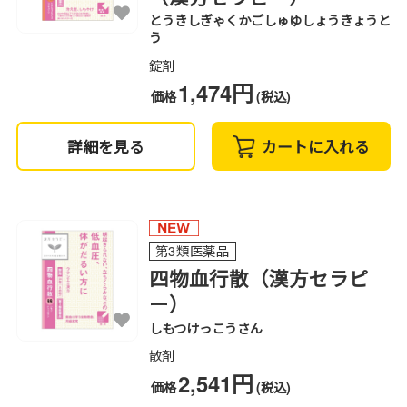
とうきしぎゃくかごしゅゆしょうきょうと
う
錠剤
1,474円
価格
(税込)
詳細を見る
カートに入れる
第3類医薬品
四物血行散（漢方セラピ
ー）
しもつけっこうさん
散剤
2,541円
価格
(税込)