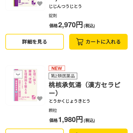
じじんつうじとう
錠剤
2,970円
価格
(税込)
詳細を見る
カートに入れる
第2類医薬品
桃核承気湯（漢方セラピ
ー）
とうかくじょうきとう
顆粒
1,980円
価格
(税込)