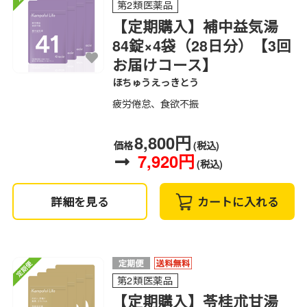
第2類医薬品
【定期購入】補中益気湯
84錠×4袋（28日分）【3回
お届けコース】
ほちゅうえっきとう
疲労倦怠、食欲不振
8,800円
価格
(税込)
7,920円
(税込)
詳細を見る
カートに入れる
第2類医薬品
【定期購入】苓桂朮甘湯