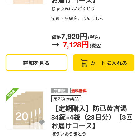
お届けコース】
じゅうみはいどくとう
湿疹・皮膚炎、じんましん
7,920円
価格
(税込)
7,128円
(税込)
詳細を見る
カートに入れる
第2類医薬品
【定期購入】防已黄耆湯
84錠×4袋（28日分）【3回
お届けコース】
ぼういおうぎとう