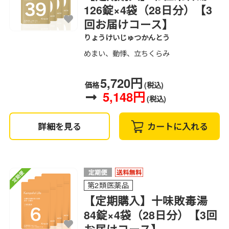
126錠×4袋（28日分）【3
回お届けコース】
りょうけいじゅつかんとう
めまい、動悸、立ちくらみ
5,720円
価格
(税込)
5,148円
(税込)
詳細を見る
カートに入れる
第2類医薬品
【定期購入】十味敗毒湯
84錠×4袋（28日分）【3回