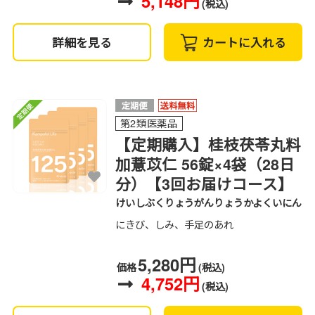
5,148円
(税込)
詳細を見る
カートに入れる
第2類医薬品
【定期購入】桂枝茯苓丸料
加薏苡仁 56錠×4袋（28日
分）【3回お届けコース】
けいしぶくりょうがんりょうかよくいにん
にきび、しみ、手足のあれ
5,280円
価格
(税込)
4,752円
(税込)