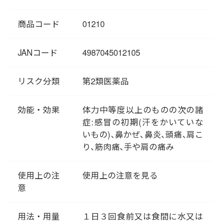
タイプを「風寒のかぜ」と言い
ます。
商品コード
01210
「葛根湯」は「風寒のかぜ」
に、身体を温め熱を発散させる
ことで対処します。「傷寒論」
JANコード
4987045012105
には、「汗が出ていない状態」
で「風があたると寒気がして」
リスク分類
第2類医薬品
「首や肩がこわばる」時に飲む
とあります。「あれっ？ かぜか
効能・効果
体力中等度以上のものの次の諸
な」と思ったときに、すぐ服用
症:感冒の初期(汗をかいていな
できるよう、葛根湯を常備して
いもの)､鼻かぜ､鼻炎､頭痛､肩こ
おくといいですね。
り､筋肉痛､手や肩の痛み
使用上の注
使用上の注意を見る
意
用法・用量
１日３回食前又は食間に水又は