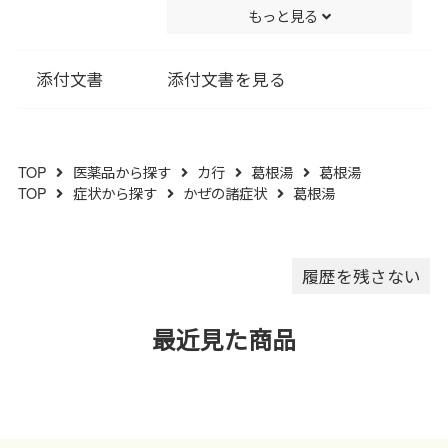
もっと見る
ポビドン､ステアリン酸Ｍｇ､ポ
管してください｡
リビニルアルコール･アクリル
(３)他の容器に入れ替えないで
酸･メタクリル酸メチル共重合
ください｡(誤用の原因になった
添付文書
添付文書を見る
体､酸化チタン､カルナウバロウ
り品質が変わります｡)
を含有する｡
(４)使用期限を過ぎた製品は服
用しないでください｡
TOP
医薬品から探す
カ行
葛根湯
葛根湯
(５)水分が錠剤につきますと､変
TOP
症状から探す
かぜの諸症状
葛根湯
色または色むらを生じることが
ありますので､誤って水滴を落と
したり､ぬれた手で触れないでく
ださい｡
履歴を残さない
最近見た商品