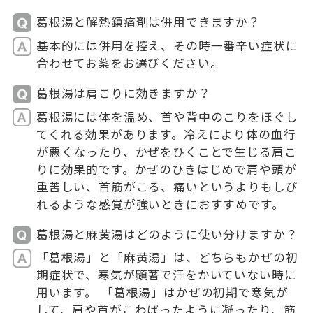
葛根湯と解熱鎮痛剤は併用できますか？
基本的には併用を控え、その時一番辛い症状に
合わせてお薬をお選びください。
葛根湯は肩こりに効きますか？
葛根湯には体を温め、首や背中のこりをほぐし
てくれる効果があります。冷えにより体の血行
が悪くなったり、かぜをひくことで生じる肩こ
りに効果的です。かぜのひきはじめで肩や頭が
重苦しい、首筋がこる、痛いというよりもしび
れるような感覚が強いときにおすすめです。
葛根湯と麻黄湯はどのように使い分けますか？
「葛根湯」と「麻黄湯」は、どちらもかぜの初
期症状で、寒気が顕著で汗をかいていない時に
用います。 「葛根湯」はかぜの初期で寒気が
して、肩や首がこわばったように凝ったり、筋