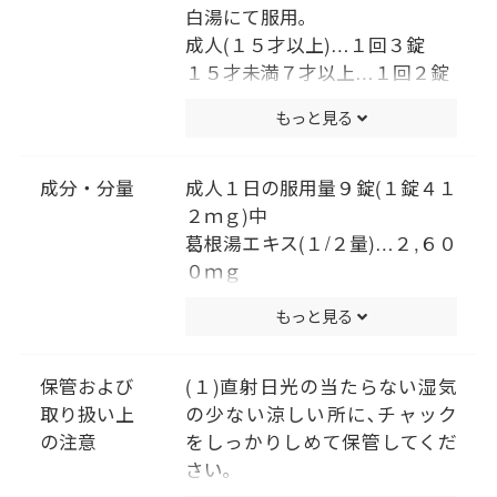
白湯にて服用｡
成人(１５才以上)…１回３錠
１５才未満７才以上…１回２錠
７才未満は服用しないこと
もっと見る
（用法・用量に関連する注意）
小児に服用させる場合には、保
護者の指導監督のもとに服用さ
成分・分量
成人１日の服用量９錠(１錠４１
せてください。
２ｍｇ)中
葛根湯エキス(１/２量)…２,６０
０ｍｇ
〔カッコン４.０ｇ､マオウ･タイ
もっと見る
ソウ各２.０ｇ､ケイヒ･シャクヤ
ク各１.５ｇ､カンゾウ１.０ｇ､
ショウキョウ０.５ｇより抽
保管および
(１)直射日光の当たらない湿気
出。〕
取り扱い上
の少ない涼しい所に､チャック
添加物として､ヒドロキシプロピ
の注意
をしっかりしめて保管してくだ
ルセルロース､タルク､二酸化ケ
さい｡
イ素､クロスＣＭＣ-Ｎａ､クロス
(２)小児の手の届かない所に保