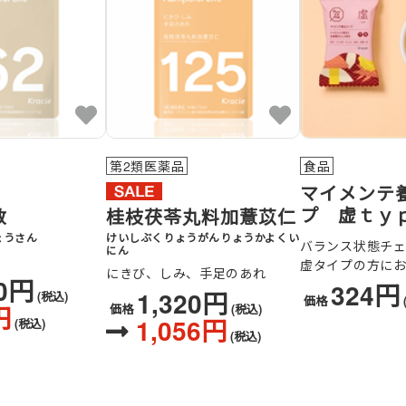
第2類医薬品
食品
マイメンテ
プ 虚ｔｙ
散
桂枝茯苓丸料加薏苡仁
ょうさん
けいしぶくりょうがんりょうかよくい
バランス状態チ
にん
虚タイプの方に
にきび、しみ、手足のあれ
10円
324円
1,320円
(税込)
価格
円
価格
(税込)
1,056円
(税込)
(税込)