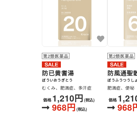
第2類医薬品
第2類医薬品
防已黄耆湯
防風通聖
ぼういおうぎとう
ぼうふうつうし
むくみ、肥満症、多汗症
肥満症、便秘
1,210円
1,2
価格
(税込)
価格
968円
968
(税込)