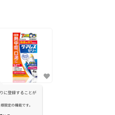
第2類医薬品
りに登録することが
サマレスゼリー
員様限定の機能です。
さまれすぜりー