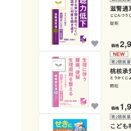
滋腎通
じじんつう
錠剤
2,
価格
第2類医
桃核承
とうかくじ
顆粒
1,
価格
第2類医
こども