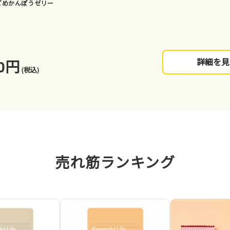
どめかんぽうゼリー
0円
詳細を見
(税込)
売れ筋ランキング