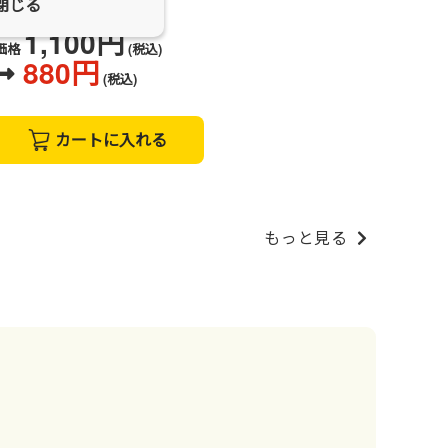
閉じる
軽い熱中症、からぜき
1,100円
価格
(税込)
880円
(税込)
カートに入れる
もっと見る