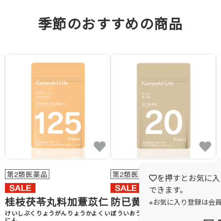
季節のおすすめの商品
第2類医薬品
第2類医薬品
を押すとお気に入
できます。
桂枝茯苓丸料加薏苡仁
防已黄耆湯
※お気に入り登録は会
けいしぶくりょうがんりょうかよくい
ぼういおうぎとう
にん