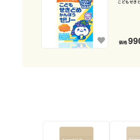
こどもせき
99
価格