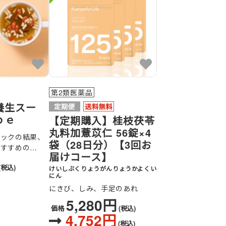
第2類医薬品
養生スー
ｐｅ
【定期購入】桂枝茯苓
丸料加薏苡仁 56錠×4
ェックの結果、
袋（28日分）【3回お
おすすめの…
届けコース】
(税込)
けいしぶくりょうがんりょうかよくい
にん
にきび、しみ、手足のあれ
5,280円
価格
(税込)
4,752円
(税込)