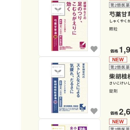
第2類医
芍薬甘
しゃくやく
顆粒
1,
価格
第2類医
柴胡桂
さいこけい
錠剤
2,
価格
第2類医