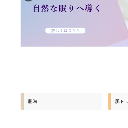
肥満
肌ト